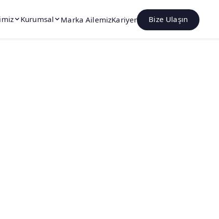
imiz
Kurumsal
Marka Ailemiz
Kariyer
Bize Ulaşın